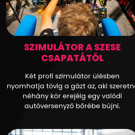
SZIMULÁTOR A SZESE
CSAPATÁTÓL
Két profi szimulátor ülésben
nyomhatja tövig a gázt az, aki szeretn
néhány kör erejéig egy valódi
autóversenyző bőrébe bújni.