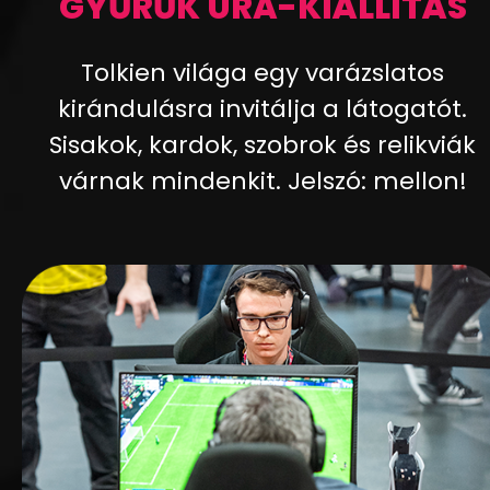
GYŰRŰK URA-KIÁLLÍTÁS
Tolkien világa egy varázslatos
kirándulásra invitálja a látogatót.
Sisakok, kardok, szobrok és relikviák
várnak mindenkit. Jelszó: mellon!