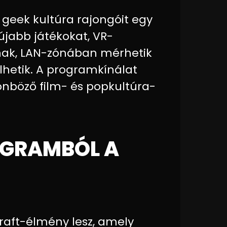
a geek kultúra rajongóit egy
újabb játékokat, VR-
nak, LAN-zónában mérhetik
élhetik. A programkínálat
önböző film- és popkultúra-
OGRAMBÓL A
aft-élmény lesz, amely