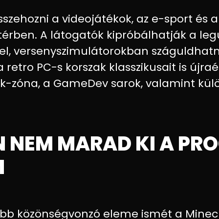
sszehozni a videojátékok, az e-sport és 
érben. A látogatók kipróbálhatják a leg
l, versenyszimulátorokban száguldhat
 retro PC-s korszak klasszikusait is újra
ték-zóna, a GameDev sarok, valamint kül
N NEM MARAD KI A PR
M
bb közönségvonzó eleme ismét a Minecr