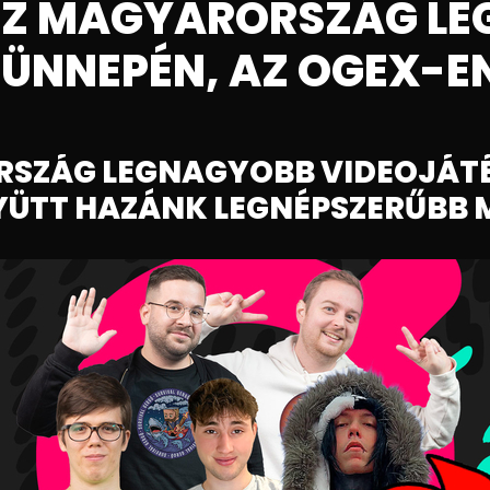
SZ MAGYARORSZÁG L
ÜNNEPÉN, AZ OGEX-E
RSZÁG LEGNAGYOBB VIDEOJÁT
GYÜTT HAZÁNK LEGNÉPSZERŰBB 