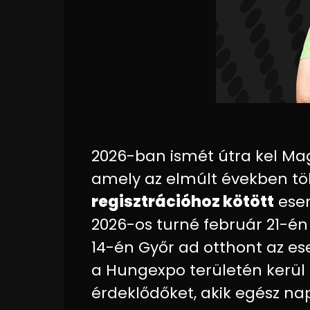
2026-ban ismét útra kel Ma
amely az elmúlt években tö
regisztrációhoz kötött
esem
2026-os turné február 21-én
14-én Győr ad otthont az e
a Hungexpo területén kerül s
érdeklődőket, akik egész na