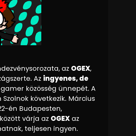
ndezvénysorozata, az
OGEX
,
zágszerte. Az
ingyenes, de
a gamer közösség ünnepét. A
 Szolnok következik. Március
–22-én Budapesten,
 között várja az
OGEX
az
atnak, teljesen ingyen.