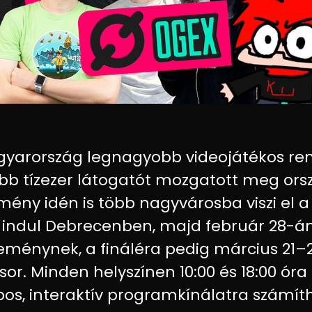
gyarország legnagyobb videojátékos re
bb tízezer látogatót mozgatott meg ors
ény idén is több nagyvárosba viszi el 
 indul Debrecenben, majd február 28-án
seménynek, a fináléra pedig március 21
or. Minden helyszínen 10:00 és 18:00 óra
pos, interaktív programkínálatra számíth