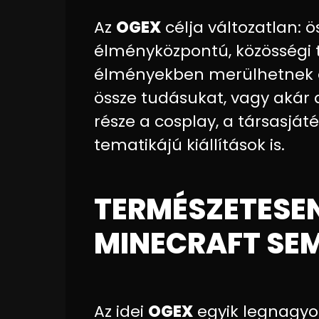
Az
OGEX
célja változatlan: ö
élményközpontú, közösségi t
élményekben merülhetnek e
össze tudásukat, vagy akár a
része a cosplay, a társasjá
tematikájú kiállítások is.
TERMÉSZETESE
MINECRAFT SE
Az idei
OGEX
egyik legnagyo